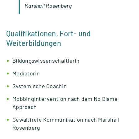
Mar­shall Rosen­berg
Qualifikationen, Fort- und
Weiterbildungen
Bil­dungs­wis­sen­schaft­le­rin
Media­to­rin
Sys­te­mi­sche Coa­chin
Mob­bing­in­ter­ven­tion nach dem No Blame
Approach
Gewalt­freie Kom­mu­ni­ka­tion nach Mar­shall
Rosen­berg