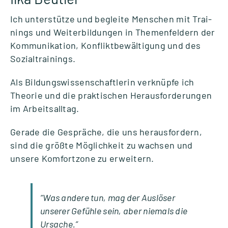
Ich unter­stütze und begleite Men­schen mit Trai­
nings und Wei­ter­bil­dun­gen in The­men­fel­dern der
Kom­mu­ni­ka­tion, Kon­flikt­be­wäl­ti­gung und des
Sozi­al­trai­nings.
Als Bil­dungs­wis­sen­schaft­le­rin ver­knüpfe ich
Theo­rie und die prak­ti­schen Her­aus­for­de­run­gen
im Arbeits­all­tag.
Gerade die Gesprä­che, die uns her­aus­for­dern,
sind die größte Mög­lich­keit zu wach­sen und
unsere Kom­fort­zone zu erwei­tern.
“Was andere tun, mag der Aus­lö­ser
unse­rer Gefühle sein, aber nie­mals die
Ursa­che.”