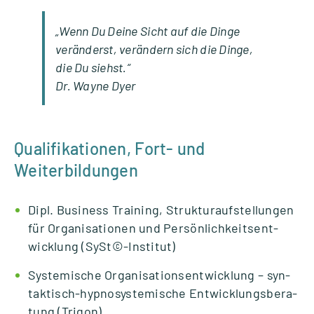
„Wenn Du Deine Sicht auf die Dinge
ver­än­derst, ver­än­dern sich die Dinge,
die Du siehst.“
Dr. Wayne Dyer
Qualifikationen, Fort- und
Weiterbildungen
Dipl. Busi­ness Trai­ning, Struk­tur­auf­stel­lun­gen
für Orga­ni­sa­tio­nen und Per­sön­lich­keits­ent­
wick­lung (SySt©️-Institut)
Sys­te­mi­sche Orga­ni­sa­ti­ons­ent­wick­lung – syn­­­
tak­­tisch-hyp­­no­­sys­­te­­mi­­sche Ent­wick­lungs­be­ra­
tung (Tri­gon)