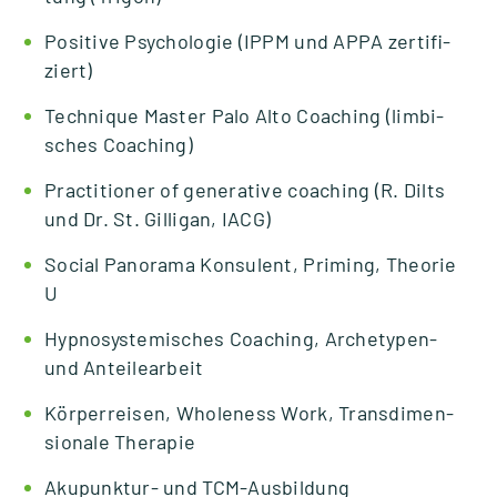
Posi­tive Psy­cho­lo­gie (IPPM und APPA zer­ti­fi­
ziert)
Tech­ni­que Mas­ter Palo Alto Coa­ching (lim­bi­
sches Coa­ching)
Prac­ti­tio­ner of gene­ra­tive coa­ching (R. Dilts
und Dr. St. Gil­ligan, IACG)
Social Pan­orama Kon­su­lent, Pri­ming, Theo­rie
U
Hyp­no­sys­te­mi­sches Coa­ching, Arche­­ty­­pen-
und Antei­le­ar­beit
Kör­per­rei­sen, Who­len­ess Work, Trans­di­men­
sio­nale The­ra­pie
Aku­­pun­k­­tur- und TCM-Aus­­­bil­­dung