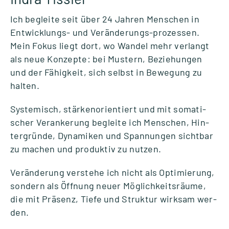
Ich begleite seit über 24 Jah­ren Men­schen in
Ent­­wick­­lungs- und Ver­­än­­de­rungs-pro­­zes­­sen.
Mein Fokus liegt dort, wo Wan­del mehr ver­langt
als neue Kon­zepte: bei Mus­tern, Bezie­hun­gen
und der Fähig­keit, sich selbst in Bewe­gung zu
hal­ten.
Sys­te­misch, stär­ken­ori­en­tiert und mit soma­ti­
scher Ver­an­ke­rung begleite ich Men­schen, Hin­
ter­gründe, Dyna­mi­ken und Span­nun­gen sicht­bar
zu machen und pro­duk­tiv zu nut­zen.
Ver­än­de­rung ver­stehe ich nicht als Opti­mie­rung,
son­dern als Öff­nung neuer Mög­lich­keits­räume,
die mit Prä­senz, Tiefe und Struk­tur wirk­sam wer­
den.