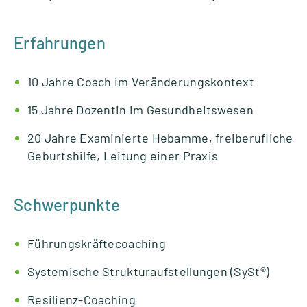
Erfahrungen
10 Jahre Coach im Ver­än­de­rungs­kon­text
15 Jahre Dozen­tin im Gesund­heits­we­sen
20 Jahre Exami­nierte Heb­amme, frei­be­ruf­li­che
Geburts­hilfe, Lei­tung einer Pra­xis
Schwerpunkte
Füh­rungs­kräf­te­coa­ching
Sys­te­mi­sche Struk­tur­auf­stel­lun­gen (SySt®)
Resi­­li­enz-Coa­ching