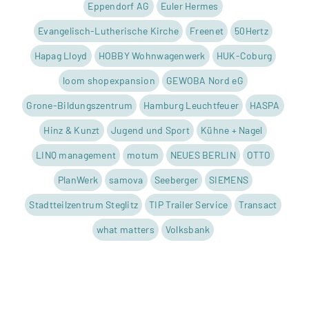
Eppen­dorf AG
Euler Her­mes
Evan­ge­lisch-Luthe­ri­sche Kir­che
Free­net
50Hertz
Hapag Lloyd
HOBBY Wohn­wa­gen­werk
HUK-Coburg
loom shop­ex­pan­sion
GEWOBA Nord eG
Grone-Bil­dungs­zen­trum
Ham­burg Leucht­feuer
HASPA
Hinz & Kunzt
Jugend und Sport
Kühne + Nagel
LINQ manage­ment
motum
NEUES BERLIN
OTTO
Plan­Werk
samova
See­ber­ger
SIEMENS
Stadt­teil­zen­trum Ste­glitz
TIP Trai­ler Ser­vice
Tran­sact
what mat­ters
Volks­bank