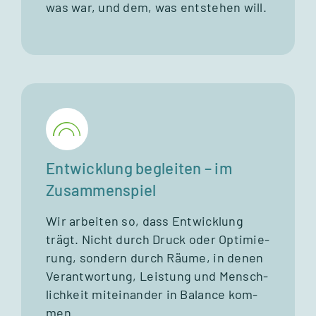
was war, und dem, was ent­ste­hen will.
Entwicklung begleiten – im
Zusammenspiel
Wir arbei­ten so, dass Ent­wick­lung
trägt. Nicht durch Druck oder Opti­mie­
rung, son­dern durch Räume, in denen
Ver­ant­wor­tung, Leis­tung und Mensch­
lich­keit mit­ein­an­der in Balance kom­
men.