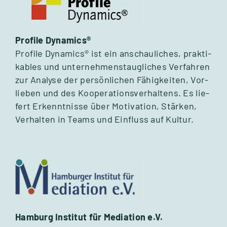
Pro­file Dyna­mics®
Pro­file Dyna­mics® ist ein anschau­li­ches, prak­ti­
ka­bles und unter­neh­mens­taug­li­ches Ver­fah­ren
zur Ana­lyse der per­sön­li­chen Fähig­kei­ten, Vor­
lie­ben und des Koope­ra­ti­ons­ver­hal­tens. Es lie­
fert Erkennt­nisse über Moti­va­tion, Stär­ken,
Ver­hal­ten in Teams und Ein­fluss auf Kul­tur.
Ham­burg Insti­tut für Media­tion e.V.