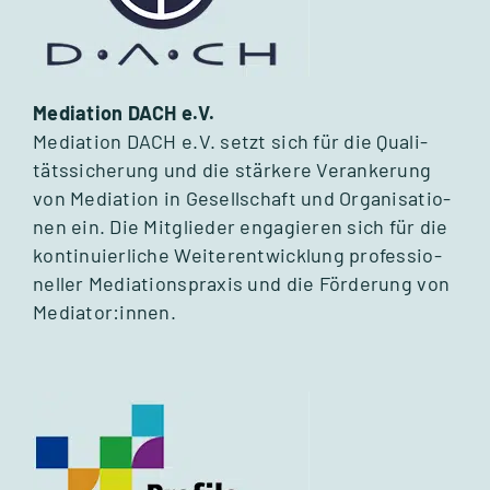
Media­tion DACH e.V.
Media­tion DACH e.V. setzt sich für die Qua­li­
täts­si­che­rung und die stär­kere Ver­an­ke­rung
von Media­tion in Gesell­schaft und Orga­ni­sa­tio­
nen ein. Die Mit­glie­der enga­gie­ren sich für die
kon­ti­nu­ier­li­che Wei­ter­ent­wick­lung pro­fes­sio­
nel­ler Media­ti­ons­pra­xis und die För­de­rung von
Mediator:innen.