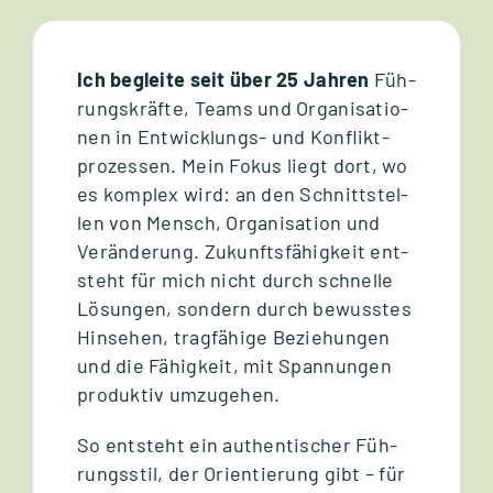
Ich begleite seit über 25 Jah­ren
Füh­
rungs­kräfte, Teams und Orga­ni­sa­tio­
nen in Ent­wick­lungs- und Kon­flikt­
pro­zes­sen. Mein Fokus liegt dort, wo
es kom­plex wird: an den Schnitt­stel­
len von Mensch, Orga­ni­sa­tion und
Ver­än­de­rung. Zukunfts­fä­hig­keit ent­
steht für mich nicht durch schnelle
Lösun­gen, son­dern durch bewuss­tes
Hin­se­hen, trag­fä­hige Bezie­hun­gen
und die Fähig­keit, mit Span­nun­gen
pro­duk­tiv umzu­ge­hen.
So ent­steht ein authen­ti­scher Füh­
rungs­stil, der Ori­en­tie­rung gibt – für