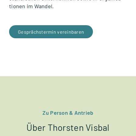
tio­nen im Wan­del.
Gesprächs­ter­min ver­ein­ba­ren
Zu Per­son & Antrieb
Über Thorsten Visbal