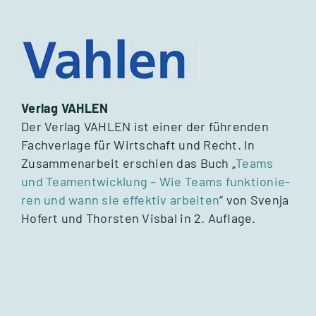
Ver­lag VAHLEN
Der Ver­lag VAHLEN ist einer der füh­ren­den
Fach­ver­lage für Wirt­schaft und Recht. In
Zusam­men­ar­beit erschien das Buch „
Teams
und Team­ent­wick­lung – Wie Teams funk­tio­nie­
ren und wann sie effek­tiv arbei­ten
“ von Svenja
Hofert und Thors­ten Vis­bal in 2. Auf­lage.