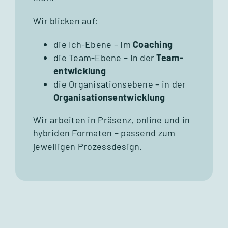
Wir bli­cken auf:
die Ich-Ebene – im
Coa­ching
die Team-Ebene – in der
Team­
ent­wick­lung
die Orga­ni­sa­ti­ons­ebene – in der
Orga­ni­sa­ti­ons­ent­wick­lung
Wir arbei­ten in Prä­senz, online und in
hybri­den For­ma­ten – pas­send zum
jewei­li­gen Pro­zess­de­sign.