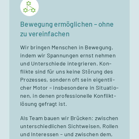
Bewegung ermöglichen – ohne
zu vereinfachen
Wir brin­gen Men­schen in Bewe­gung,
indem wir Span­nun­gen ernst neh­men
und Unter­schiede inte­grie­ren. Kon­
flikte sind für uns keine Stö­rung des
Pro­zes­ses, son­dern oft sein eigent­li­
cher Motor – ins­be­son­dere in Situa­tio­
nen, in denen pro­fes­sio­nelle Kon­flikt­
lö­sung gefragt ist.
Als Team bauen wir Brü­cken: zwi­schen
unter­schied­li­chen Sicht­wei­sen, Rol­len
und Inter­es­sen – und zwi­schen dem,