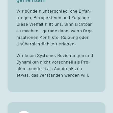
Wir bün­deln unter­schied­li­che Erfah­
run­gen, Per­spek­ti­ven und Zugänge.
Diese Viel­falt hilft uns, Sinn sicht­bar
zu machen – gerade dann, wenn Orga­
ni­sa­tio­nen Kon­flikte, Rei­bung oder
Unüber­sicht­lich­keit erle­ben.
Wir lesen Sys­teme, Bezie­hun­gen und
Dyna­mi­ken nicht vor­schnell als Pro­
blem, son­dern als Aus­druck von
etwas, das ver­stan­den wer­den will.