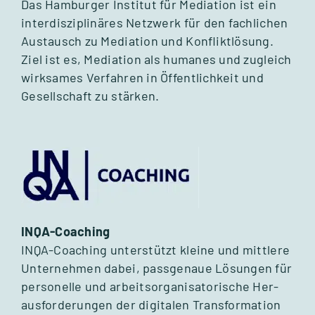
Das Ham­bur­ger Insti­tut für Media­tion ist ein
inter­dis­zi­pli­nä­res Netz­werk für den fach­li­chen
Aus­tausch zu Media­tion und Kon­flikt­lö­sung.
Ziel ist es, Media­tion als huma­nes und zugleich
wirk­sa­mes Ver­fah­ren in Öffent­lich­keit und
Gesell­schaft zu stär­ken.
INQA-Coa­ching
INQA-Coa­ching unter­stützt kleine und mitt­lere
Unter­neh­men dabei, pass­ge­naue Lösun­gen für
per­so­nelle und arbeits­or­ga­ni­sa­to­ri­sche Her­
aus­for­de­run­gen der digi­ta­len Trans­for­ma­tion