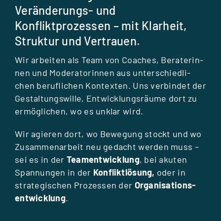
Veränderungs- und
Konfliktprozessen – mit Klarheit,
Struktur und Vertrauen.
Wir arbei­ten als Team von Coa­ches, Bera­te­rin­
nen und Mode­ra­to­rin­nen aus unter­schied­li­
chen beruf­li­chen Kon­tex­ten. Uns ver­bin­det der
Gestal­tungs­wille, Ent­wick­lungs­räume dort zu
ermög­li­chen, wo es unklar wird.
Wir agie­ren dort, wo Bewe­gung stockt und wo
Zusam­men­ar­beit neu gedacht wer­den muss –
sei es in der
Team­ent­wick­lung
, bei aku­ten
Span­nun­gen in der
Kon­flikt­lö­sung,
oder in
stra­te­gi­schen Pro­zes­sen der
Orga­ni­sa­ti­ons­
ent­wick­lung
.