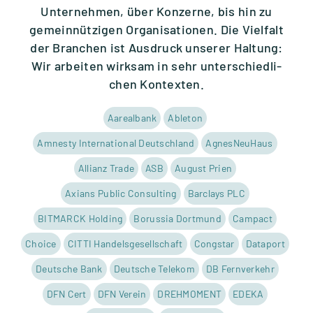
Unter­neh­men, über Kon­zerne, bis hin zu
gemein­nüt­zi­gen Orga­ni­sa­tio­nen. Die Viel­falt
der Bran­chen ist Aus­druck unse­rer Hal­tung:
Wir arbei­ten wirk­sam in sehr unter­schied­li­
chen Kon­tex­ten.
Aare­al­bank
Able­ton
Amnesty Inter­na­tio­nal Deutsch­land
Agnes­Neu­Haus
Alli­anz Trade
ASB
August Prien
Axi­ans Public Con­sul­ting
Bar­clays PLC
BITMARCK Hol­ding
Borus­sia Dort­mund
Cam­pact
Choice
CITTI Han­dels­ge­sell­schaft
Cong­star
Data­port
Deut­sche Bank
Deut­sche Tele­kom
DB Fern­ver­kehr
DFN Cert
DFN Ver­ein
DREHMOMENT
EDEKA