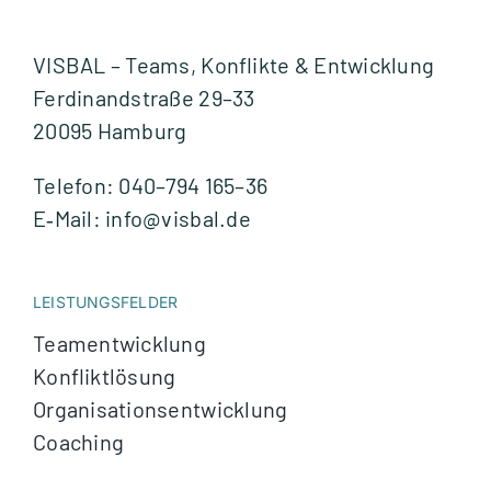
VISBAL – Teams, Kon­flikte & Ent­wick­lung
Fer­di­nand­straße 29–33
20095 Ham­burg
Tele­fon: 040–794 165–36
E‑Mail: info@visbal.de
LEISTUNGSFELDER
Team­ent­wick­lung
Kon­flikt­lö­sung
Orga­ni­sa­ti­ons­ent­wick­lung
Coa­ching