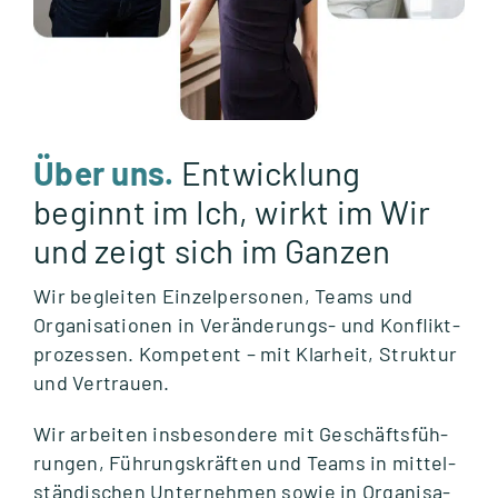
Über uns.
Entwicklung
beginnt im Ich, wirkt im Wir
und zeigt sich im Ganzen
Wir beglei­ten Ein­zel­per­so­nen, Teams und
Orga­ni­sa­tio­nen in Ver­än­de­rungs- und Kon­flikt­
pro­zes­sen. Kom­pe­tent – mit Klar­heit, Struk­tur
und Ver­trauen.
Wir arbei­ten ins­be­son­dere mit Geschäfts­füh­
run­gen, Füh­rungs­kräf­ten und Teams in mit­tel­
stän­di­schen Unter­neh­men sowie in Orga­ni­sa­