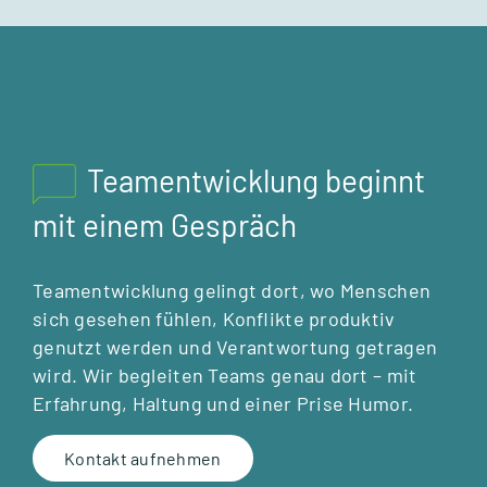
Teamentwicklung beginnt
mit einem Gespräch
Team­ent­wick­lung gelingt dort, wo Men­schen
sich gese­hen füh­len, Kon­flikte pro­duk­tiv
genutzt wer­den und Ver­ant­wor­tung getra­gen
wird. Wir beglei­ten Teams genau dort – mit
Erfah­rung, Hal­tung und einer Prise Humor.
Kon­takt auf­neh­men